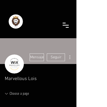
Más acciones
Mensaje
Seguir
Marvellous Lois