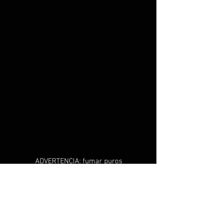
ADVERTENCIA: fumar puros
puede causar cáncer de
boca y garganta, incluso si
no se inhala.
DEBE TENER 21 años o más
para comprar productos de