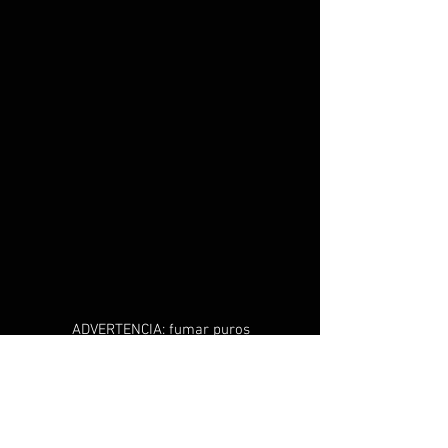
ADVERTENCIA: fumar puros
puede causar cáncer de
boca y garganta, incluso si
no se inhala.
DEBE TENER 21 años o más
para comprar productos de