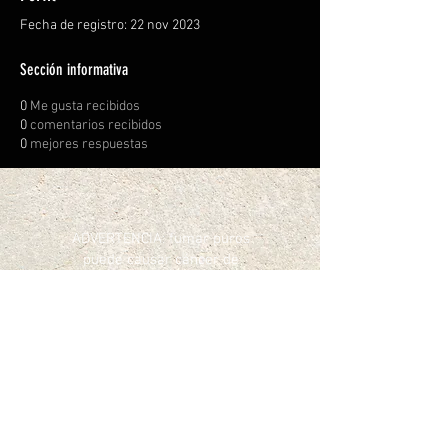
Fecha de registro: 22 nov 2023
Sección informativa
0
Me gusta recibidos
0
comentarios recibidos
0
mejores respuestas
ADVERTENCIA: fumar puros
puede causar cáncer de
boca y garganta, incluso si
no se inhala.
DEBE TENER 21 años o más
para comprar productos de
tabaco y/o bebidas
alcohólicas, sin
excepciones. Nos
identificamos