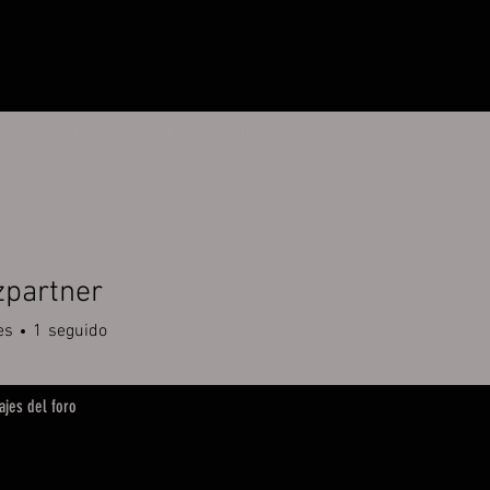
age
CONTACTO
Preguntas más frecuentes
More
zpartner
es
1
seguido
jes del foro