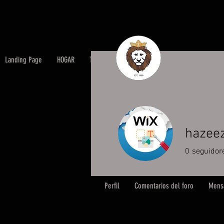
Landing Page
HOGAR
TIENDA
OUR STORY
VISIT US
New P
hazee
0
seguidor
Perfil
Comentarios del foro
Mensa