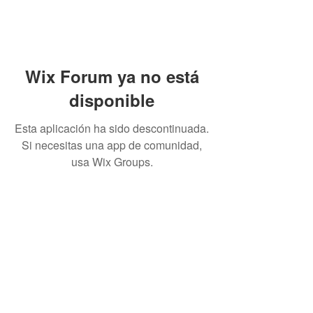
Wix Forum ya no está
disponible
Esta aplicación ha sido descontinuada.
Si necesitas una app de comunidad,
usa Wix Groups.
ADVERTENCIA: fumar puros
puede causar cáncer de
boca y garganta, incluso si
no se inhala.
DEBE TENER 21 años o más