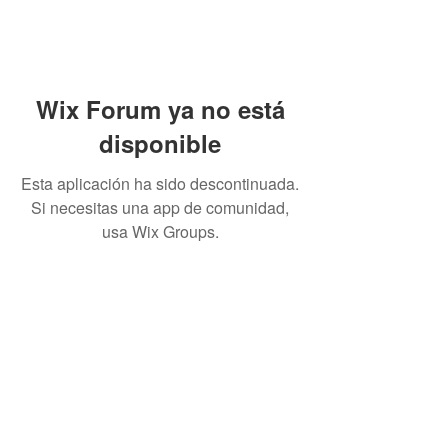
Wix Forum ya no está
disponible
Esta aplicación ha sido descontinuada.
Si necesitas una app de comunidad,
usa Wix Groups.
ADVERTENCIA: fumar puros
puede causar cáncer de
boca y garganta, incluso si
no se inhala.
DEBE TENER 21 años o más