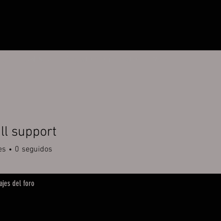
age
CONTACTO
Preguntas más frecuentes
More
ll support
es
0
seguidos
jes del foro