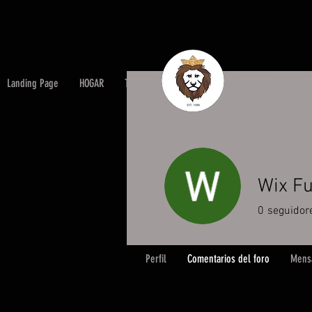
Landing Page
HOGAR
TIENDA
OUR STORY
VISIT US
New P
Wix Fu
0
seguidor
Perfil
Comentarios del foro
Mensa